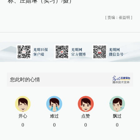
标、庄婧琳（实习）/摄）
[
责编：崔益明
]
您此时的心情
开心
难过
点赞
飘过
0
0
0
0