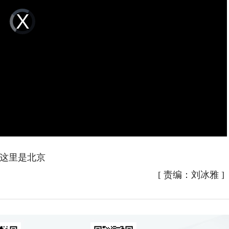
Video
Player
is
loading.
这里是北京
[
责编：刘冰雅
]