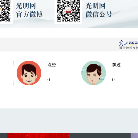
点赞
飘过
0
0