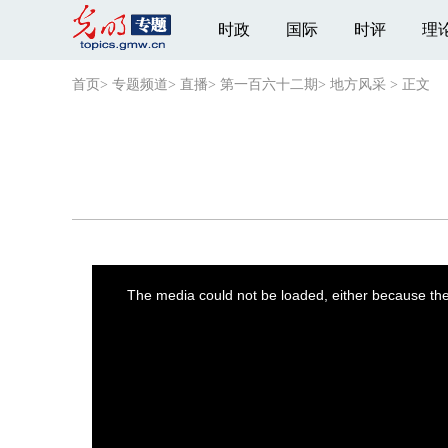
时政
国际
时评
理
首页
>
专题频道
>
直播
>
第一百六十二期
>
地方风采
>
正文
This
is
a
The media could not be loaded, either because the 
modal
window.