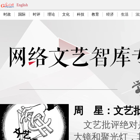
English
时政
国际
时评
理论
文化
科技
教育
经济
生活
法
周 星：文艺
文艺批评绝对
大镜和聚光灯，