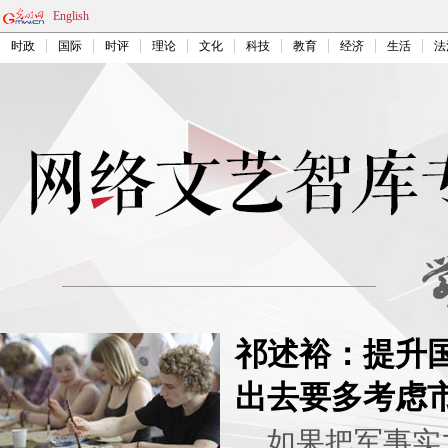
English
时政
国际
时评
理论
文化
科技
教育
经济
生活
法
祁述裕：提升国
出去要多考虑
如果把军事实