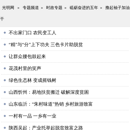
光明网
»
专题频道
»
时政专题
»
砥砺奋进的五年
»
撸起袖子加油
干
不出家门口 农民变工人
“精”与“分”上下功夫 三色卡片助脱贫
让群众腰包鼓起来
花茂村里的笑声
绿色生态林 变成摇钱树
山西忻州：易地扶贫搬迁 破解深度贫困
山东临沂：“朱村味道”热销 乡村旅游致富
一村有一品 一乡有一业
陕西吴起：产业托举起脱贫致富之路