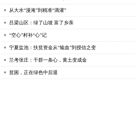
从大水“漫淹”到精准“滴灌”
吕梁山区：绿了山坡 富了乡亲
“空心”村补“心”记
宁夏盐池：扶贫资金从“输血”到授信之变
兰考张庄：干群一条心，黄土变成金
贫困，正在绿色中后退