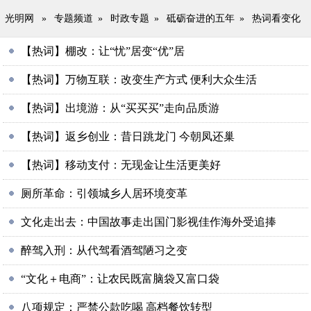
光明网
»
专题频道
»
时政专题
»
砥砺奋进的五年
»
热词看变化
【热词】棚改：让“忧”居变“优”居
【热词】万物互联：改变生产方式 便利大众生活
【热词】出境游：从“买买买”走向品质游
【热词】返乡创业：昔日跳龙门 今朝凤还巢
【热词】移动支付：无现金让生活更美好
厕所革命：引领城乡人居环境变革
文化走出去：中国故事走出国门影视佳作海外受追捧
醉驾入刑：从代驾看酒驾陋习之变
“文化＋电商”：让农民既富脑袋又富口袋
八项规定：严禁公款吃喝 高档餐饮转型