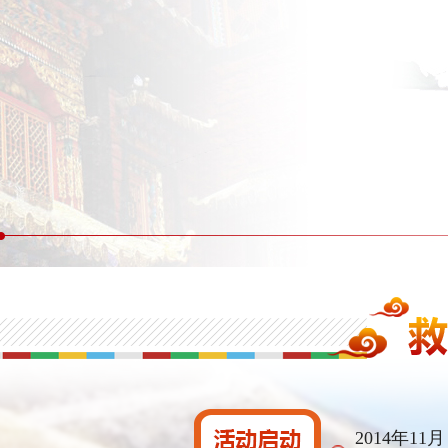
【光明日报】让“心声”在雪域韵动
【组图】光彩铸“心”路：获治西藏先心病患儿痊
2014年11月