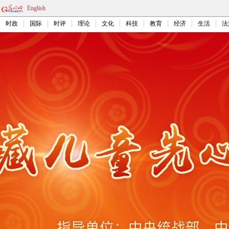
English
时政
国际
时评
理论
文化
科技
教育
经济
生活
法