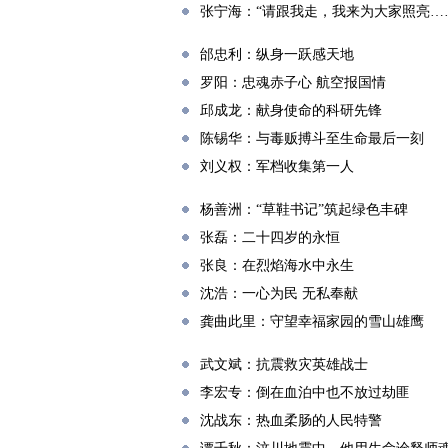
张宁海：“请跟我走，我来为大家照亮…
邰忠利：纵身一跃感天地
罗阳：忠魂赤子心 航空报国情
邱成龙：献身使命的科研先锋
陈锡华：与毒贩搏斗至生命最后一刻
刘义权：军档收集第一人
杨善洲：“草鞋书记”筑起绿色丰碑
张磊：二十四岁的永恒
张良：在烈焰海水中永生
沈浩：一心为民 无私奉献
龚曲此里：守望幸福家园的雪山雄鹰
武文斌：抗震救灾英雄战士
李宏专：倒在血泊中也不放过劫匪
沈战东：热血柔肠的人民特警