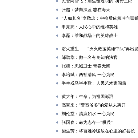
民警向雪飞：用生命履职的“拼命三郎”
张超：梦向深蓝 志在海天
“人如其名”李敬忠：中枪后依然冲向毒
申亮亮：人民心中的维和英雄
李磊：维和战场上的英雄战士
浴火重生——“灭火救援英雄中队”再出
邹碧华：做一名有良知的法官
张楠：忠诚卫士 青春无悔
李培斌：两袖清风 一心为民
半生戎马半生歌：人民艺术家阎肃
黄大年：生命，为祖国澎湃
高宝来：“警察爷爷”的爱从未离开
刘伦堂：清廉如水 一心为民
张国春：命为志存一“棋兵”
柴生芳：将百姓冷暖放在心里的好县长