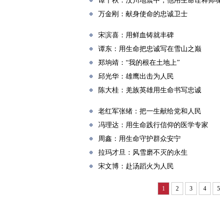
谭千秋：汶川地震中，他用生命诠释师
万金刚：献身使命的忠诚卫士
宋滨喜：用鲜血铸就丰碑
谭东：用生命把忠诚写在雪山之巅
郑垧靖：“我的根在土地上”
邱光华：雄鹰出击为人民
陈大桂：羌族英雄用生命书写忠诚
老红军张绪：把一生献给党和人民
冯理达：用生命践行信仰的医学专家
周鑫：用生命守护群众安宁
拉玛才旦：风雪磨不灭的永生
宋文博：赴汤蹈火为人民
1
2
3
4
5