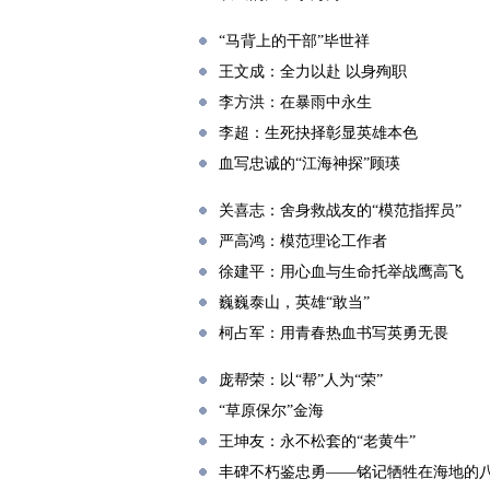
“马背上的干部”毕世祥
王文成：全力以赴 以身殉职
李方洪：在暴雨中永生
李超：生死抉择彰显英雄本色
血写忠诚的“江海神探”顾瑛
关喜志：舍身救战友的“模范指挥员”
严高鸿：模范理论工作者
徐建平：用心血与生命托举战鹰高飞
巍巍泰山，英雄“敢当”
柯占军：用青春热血书写英勇无畏
庞帮荣：以“帮”人为“荣”
“草原保尔”金海
王坤友：永不松套的“老黄牛”
丰碑不朽鉴忠勇——铭记牺牲在海地的