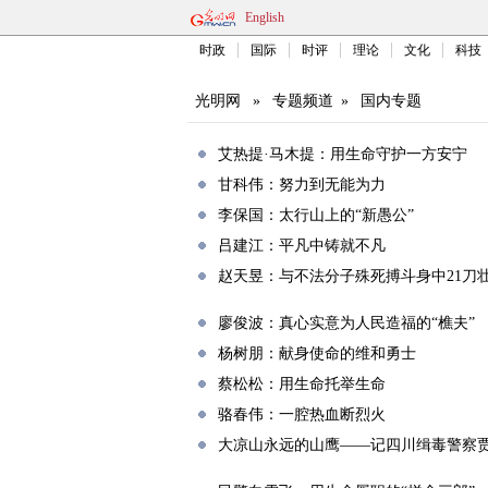
English
时政
国际
时评
理论
文化
科技
光明网
»
专题频道
»
国内专题
艾热提·马木提：用生命守护一方安宁
甘科伟：努力到无能为力
李保国：太行山上的“新愚公”
吕建江：平凡中铸就不凡
赵天昱：与不法分子殊死搏斗身中21刀
廖俊波：真心实意为人民造福的“樵夫”
杨树朋：献身使命的维和勇士
蔡松松：用生命托举生命
骆春伟：一腔热血断烈火
大凉山永远的山鹰——记四川缉毒警察