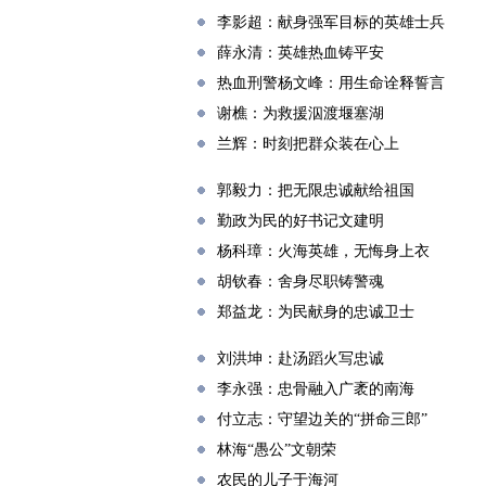
李影超：献身强军目标的英雄士兵
薛永清：英雄热血铸平安
热血刑警杨文峰：用生命诠释誓言
谢樵：为救援泅渡堰塞湖
兰辉：时刻把群众装在心上
郭毅力：把无限忠诚献给祖国
勤政为民的好书记文建明
杨科璋：火海英雄，无悔身上衣
胡钦春：舍身尽职铸警魂
郑益龙：为民献身的忠诚卫士
刘洪坤：赴汤蹈火写忠诚
李永强：忠骨融入广袤的南海
付立志：守望边关的“拼命三郎”
林海“愚公”文朝荣
农民的儿子于海河