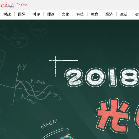
English
时政
国际
时评
理论
文化
科技
教育
经济
生活
法