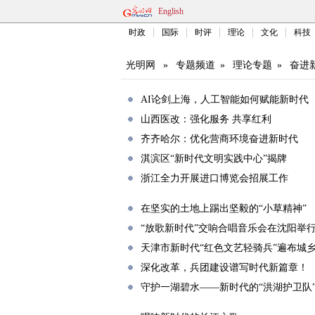
English
时政
国际
时评
理论
文化
科技
光明网
»
专题频道
»
理论专题
»
奋进
AI论剑上海，人工智能如何赋能新时代
山西医改：强化服务 共享红利
齐齐哈尔：优化营商环境奋进新时代
淇滨区“新时代文明实践中心”揭牌
浙江全力开展进口博览会招展工作
在坚实的土地上踢出坚毅的“小草精神”
“放歌新时代”交响合唱音乐会在沈阳举
天津市新时代“红色文艺轻骑兵”遍布城
深化改革，兵团建设谱写时代新篇章！
守护一湖碧水——新时代的“洪湖护卫队