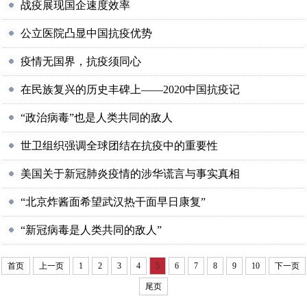
战疫展现国企速度效率
公立医院凸显中国抗疫优势
疫情无国界，抗疫须同心
在民族复兴的历史丰碑上——2020中国抗疫记
“政治病毒”也是人类共同的敌人
世卫组织强调全球团结在抗疫中的重要性
美国关于新冠肺炎疫情的涉华谎言与事实真相
“北京炸酱面希望武汉热干面早日康复”
“新冠病毒是人类共同的敌人”
首页
上一页
1
2
3
4
5
6
7
8
9
10
下一页
尾页