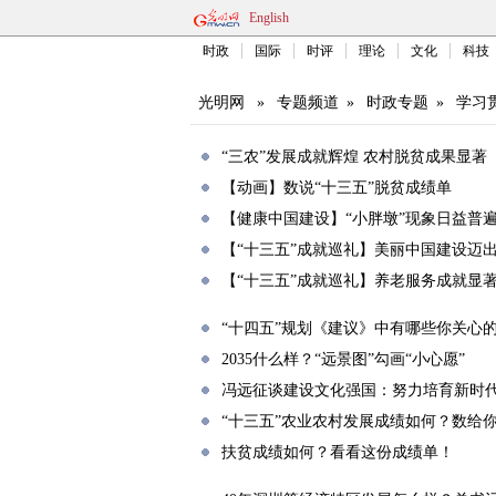
English
时政
国际
时评
理论
文化
科技
光明网
»
专题频道
»
时政专题
»
学习
“三农”发展成就辉煌 农村脱贫成果显著
【动画】数说“十三五”脱贫成绩单
【健康中国建设】“小胖墩”现象日益普
【“十三五”成就巡礼】美丽中国建设迈
【“十三五”成就巡礼】养老服务成就显
“十四五”规划《建议》中有哪些你关心
2035什么样？“远景图”勾画“小心愿”
冯远征谈建设文化强国：努力培育新时
“十三五”农业农村发展成绩如何？数给
扶贫成绩如何？看看这份成绩单！