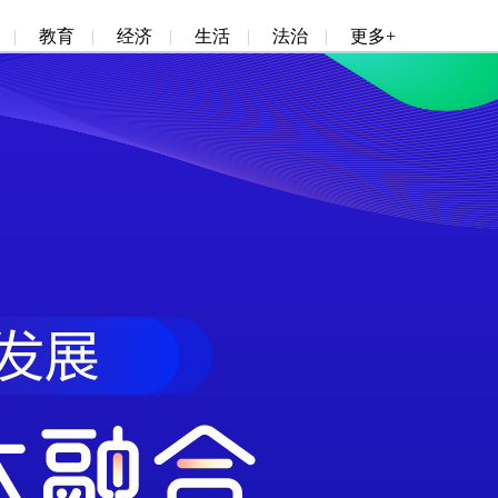
|
教育
|
经济
|
生活
|
法治
|
更多+