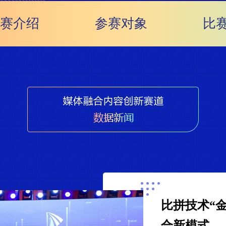
赛介绍
参赛对象
比
比拼技术“金
合新模式