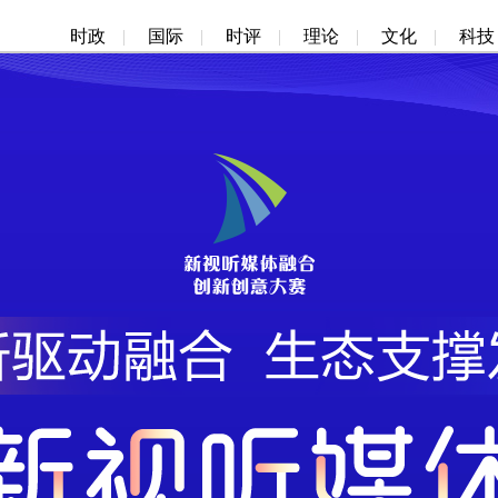
时政
|
国际
|
时评
|
理论
|
文化
|
科技