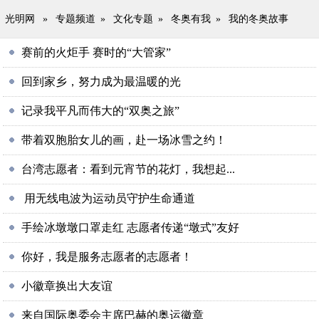
光明网
»
专题频道
»
文化专题
»
冬奥有我
»
我的冬奥故事
赛前的火炬手 赛时的“大管家”
回到家乡，努力成为最温暖的光
记录我平凡而伟大的“双奥之旅”
带着双胞胎女儿的画，赴一场冰雪之约！
台湾志愿者：看到元宵节的花灯，我想起...
用无线电波为运动员守护生命通道
手绘冰墩墩口罩走红 志愿者传递“墩式”友好
你好，我是服务志愿者的志愿者！
小徽章换出大友谊
来自国际奥委会主席巴赫的奥运徽章