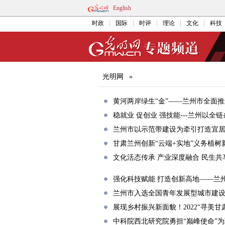
English
时政
国际
时评
理论
文化
科技
光明网
»
黄河两岸绿生“金”——兰州市全面
稳就业 促创业 强技能---兰州以全
兰州市以示范带建设为牵引打造宜
甘肃兰州创新“云端+实地”义务植树
文化活态传承 产业深度融合 民生
强化科技赋能 打造创新高地——兰
兰州市入选全国青年发展型城市建
展现乡村振兴新面貌！2022“寻美
中科院西北研究院勇担“巅峰使命”为