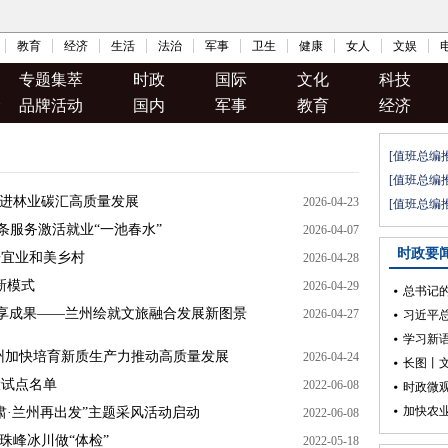
教育
经济
生活
法治
军事
卫生
健康
女人
文娱
专题集萃
时政
国际
文化
科技
品牌活动
国内
军事
教育
经济
推进林业碳汇高质量发展
2026-04-23
链条服务激活就业“一池春水”
2026-04-07
居宜业和美乡村
2026-04-28
新模式
2026-04-29
共享成果——兰州绘就文旅融合发展新图景
2026-04-27
州加快培育新质生产力推动高质量发展
2026-04-24
设试点名单
2022-06-08
甘肃·兰州再出发”主题采风活动启动
2022-06-08
珠峰冰川做“体检”
2022-05-18