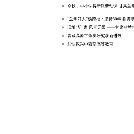
今秋，中小学将新添劳动课 甘肃兰
“兰州好人”杨德福：坚持30年 捐资
旧址“新”家 风景无限 ——甘肃省
青藏高原古鱼类研究获新进展
加快振兴中西部高等教育