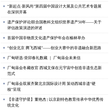
“新起点·新风尚”第四届中国设计大展及公共艺术专题展
在深圳开幕
遗产保护评论|联合国教科文组织世界遗产50年​——关于
评估政策演进的评述
首届中国非物质文化遗产保护年会在榆林举办
“创业北京 腾飞西城”——创业大赛中的非遗融合新思路
厂甸研选·癸卯春礼数藏 ｜ 厂甸庙会未来信
厂甸庙会冬藏收官 西城文保在元宇宙中创造非遗生态新
范式
厂甸庙会双展齐聚北京国际设计周 策动西城非遗“硬
核”呈现
【非遗守护星】董艳杰 | 以京剧特色教育传承中华优秀传
统文化