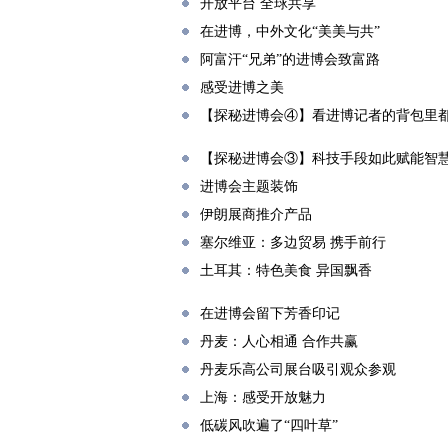
开放平台 全球共享
在进博，中外文化“美美与共”
阿富汗“兄弟”的进博会致富路
感受进博之美
【探秘进博会④】看进博记者的背包里
【探秘进博会③】科技手段如此赋能智
进博会主题装饰
伊朗展商推介产品
塞尔维亚：多边贸易 携手前行
土耳其：特色美食 异国飘香
在进博会留下芳香印记
丹麦：人心相通 合作共赢
丹麦乐高公司展台吸引观众参观
上海：感受开放魅力
低碳风吹遍了“四叶草”