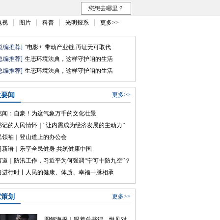
您想去哪里？
电视
图片
科普
光明报系
更多>>