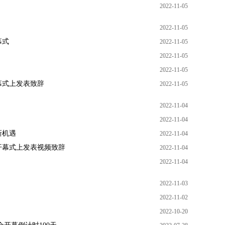
2022-11-05
2022-11-05
幕式
2022-11-05
2022-11-05
2022-11-05
幕式上发表致辞
2022-11-05
2022-11-04
2022-11-04
新机遇
2022-11-04
开幕式上发表视频致辞
2022-11-04
2022-11-04
2022-11-03
2022-11-02
2022-10-20