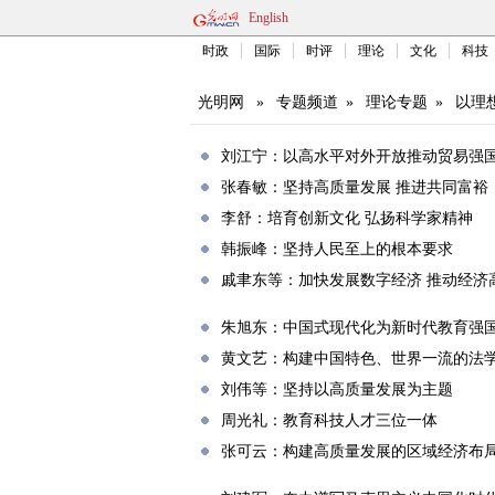
English
时政
国际
时评
理论
文化
科技
光明网
»
专题频道
»
理论专题
»
以理
刘江宁：以高水平对外开放推动贸易强
张春敏：坚持高质量发展 推进共同富裕
李舒：培育创新文化 弘扬科学家精神
韩振峰：坚持人民至上的根本要求
戚聿东等：加快发展数字经济 推动经济
朱旭东：中国式现代化为新时代教育强
黄文艺：构建中国特色、世界一流的法
刘伟等：坚持以高质量发展为主题
周光礼：教育科技人才三位一体
张可云：构建高质量发展的区域经济布