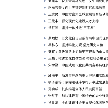
刘建军：奋力谱写马克思主义中国化时
赵丽芳等：向世界讲好新时代西藏故事
王志民：中国方案为全球发展培育新动
王元丰：强化现代化建设人才支撑
常征等：坚持一体推进“三不腐”
蔡劲松：以文化自信自强谱写中国式现
瞿林东：坚持唯物史观 坚定历史自信
秦宣：前进道路上必须牢牢把握的重大
王易：推进文化自信自强 铸就社会主义
宋学勤：中国式现代化的共同富裕特征
邱海平：新发展理念的重大理论和实践
杨子强等：依靠顽强斗争打开事业发展
郑功成：扎实推进全体人民共同富裕
张红宇：加快建设有中国特色的农业强
肖贵清：全面建设社会主义现代化国家