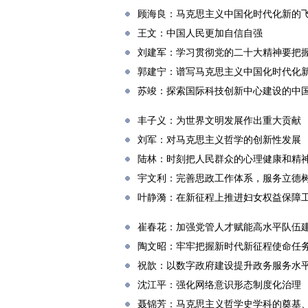
顾海良：马克思主义中国化时代化新的
王文：中国人民更加自信自强
刘建军：学习贯彻党的二十大精神要把
郭建宁：谱写马克思主义中国化时代化
苏竣：探索国际科技创新中心建设的中
丰子义：为世界文明发展作出重大贡献
刘军：对马克思主义哲学的创新性发展
陆林：时刻把人民群众的心理健康和精
宇文利：完善思政工作体系，服务立德
叶静漪：在新征程上推进妇女权益保障
崔春花：加强党管人才赋能高水平队伍
陶文昭：牢牢把握新时代新征程使命任
祝歆：以数字政府建设提升政务服务水
沈江平：强化网络意识形态制度化治理
聂锦芳：马克思主义哲学史学科的奠基