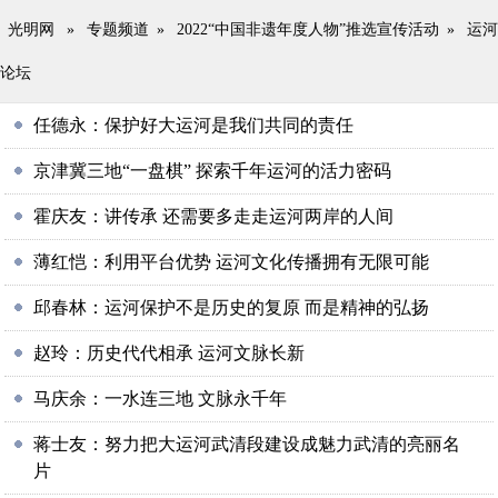
光明网
»
专题频道
»
2022“中国非遗年度人物”推选宣传活动
»
运河
论坛
任德永：保护好大运河是我们共同的责任
京津冀三地“一盘棋” 探索千年运河的活力密码
霍庆友：讲传承 还需要多走走运河两岸的人间
薄红恺：利用平台优势 运河文化传播拥有无限可能
邱春林：运河保护不是历史的复原 而是精神的弘扬
赵玲：历史代代相承 运河文脉长新
马庆余：一水连三地 文脉永千年
蒋士友：努力把大运河武清段建设成魅力武清的亮丽名
片