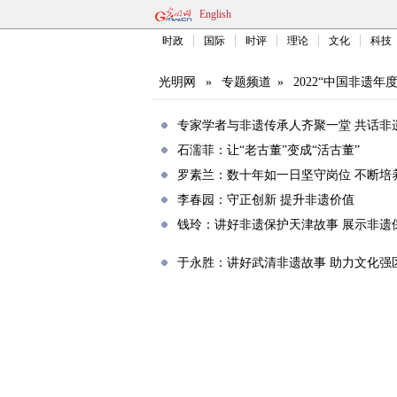
English
时政
国际
时评
理论
文化
科技
光明网
»
专题频道
»
2022“中国非遗
专家学者与非遗传承人齐聚一堂 共话非
石濡菲：让“老古董”变成“活古董”
罗素兰：数十年如一日坚守岗位 不断培
李春园：守正创新 提升非遗价值
钱玲：讲好非遗保护天津故事 展示非遗
于永胜：讲好武清非遗故事 助力文化强