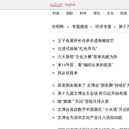
English
时政
国际
时评
理论
文化
科技
光明网
»
专题频道
»
经济专题
»
第十
父子各展所长传承非遗角雕技艺
沉浸式体验“红色寻乌”
六大展馆“文化大餐”菜单先睹为快
来14号馆，看“编织出来的瓷器”
风从丝路来
新老朋友都来了 文博会“朋友圈”持续扩
第十九届文博会主会场 昨日起开始布展
随“嫦娥”“天问”登陆月球火星
文博会首设数字中国展区 “小水滴”开启
文博会为深圳文化产业注入强劲动能