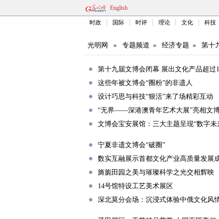
English
时政
国际
时评
理论
文化
科技
光明网
»
专题频道
»
经济专题
»
第十
第十九届文博会闭幕 展出文化产品超过1
这些年被文博会“圈粉”的非遗人
设计巧思与科技“狠活”来了场精彩互动
“无界——深港澳青年艺术大展”亮相文
文博会宝安展馆：三大主题呈现“数字未
宁夏非遗文博会“破圈”
数实互融展示首都文化产业高质量发展
旖旎田园之美与璀璨科学之光交相辉映
14号馆特设工艺美术展区
深北莫分会场：沉浸式体验中俄文化风