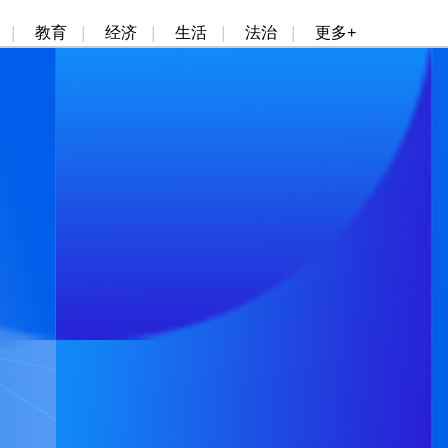
|
教育
|
经济
|
生活
|
法治
|
更多+