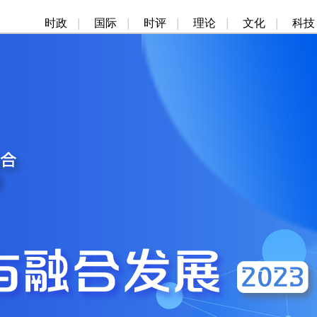
时政
|
国际
|
时评
|
理论
|
文化
|
科技