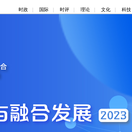
时政
|
国际
|
时评
|
理论
|
文化
|
科技