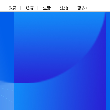
|
教育
|
经济
|
生活
|
法治
|
更多+