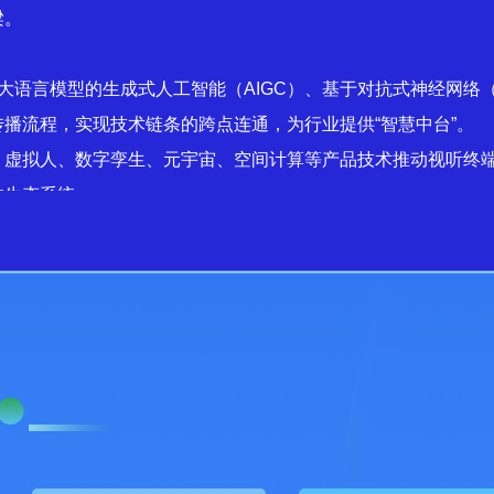
梁。
大语言模型的生成式人工智能（AIGC）、基于对抗式神经网络（GA
播流程，实现技术链条的跨点连通，为行业提供“智慧中台”。
、虚拟人、数字孪生、元宇宙、空间计算等产品技术推动视听终
体生态系统。
、云计算、大数据、大模型、可信人工智能等技术工具，与文化
品牌与创新应用案例，促进行业内外部资源整合和优势互补。
为公共服务的重要传输载体，准确把握人民群众的公共服务需求
手段，探索数字版权保护和管理新模式，构建融合、协同、创新
围内媒体与传播机构、科技和文化企业、大专院校与科研机构等