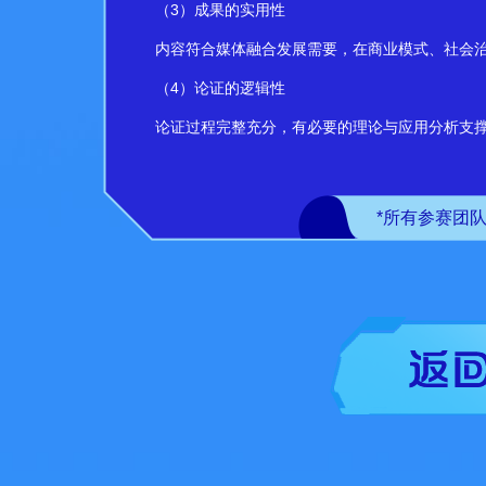
（3）成果的实用性
内容符合媒体融合发展需要，在商业模式、社会治理
（4）论证的逻辑性
论证过程完整充分，有必要的理论与应用分析支撑，
（5）表达的流畅性
结构严谨、完整，层次分明，图文并茂，行文规范
*所有参赛团
（6）形式的新颖性
在作品的形式上有较为突出的创新，具有较好可读性
提交作品要求：
参赛作品形式包括但不限于研究报告、案例分析、商业计
H5、长图等多形式展示应用案例成果。
其中，视频文件要求如下：①时长控制在5分钟以内