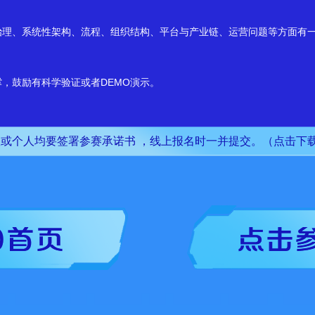
、系统性架构、流程、组织结构、平台与产业链、运营问题等方面有一
鼓励有科学验证或者DEMO演示。
、清晰，富有逻辑性与说服力。
队或个人均要签署参赛承诺书 ，线上报名时一并提交。
（点击下
与可操作性，有DEMO或者研究模型。
划书等。正文以5000字左右为宜，附加图表不限，可提交Word/WP
，②图像声音清晰并配有字幕，③视频片头需包含片名、制作单位和日