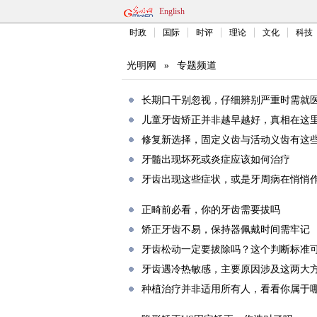
English
时政
国际
时评
理论
文化
科技
光明网
»
专题频道
长期口干别忽视，仔细辨别严重时需就
儿童牙齿矫正并非越早越好，真相在这
修复新选择，固定义齿与活动义齿有这
牙髓出现坏死或炎症应该如何治疗
牙齿出现这些症状，或是牙周病在悄悄
正畸前必看，你的牙齿需要拔吗
矫正牙齿不易，保持器佩戴时间需牢记
牙齿松动一定要拔除吗？这个判断标准
牙齿遇冷热敏感，主要原因涉及这两大
种植治疗并非适用所有人，看看你属于