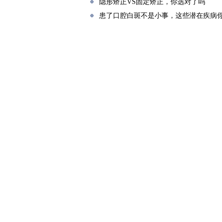
隐形矫正VS固定矫正，你选对了吗
患了口腔白斑不是小事，这些潜在疾病