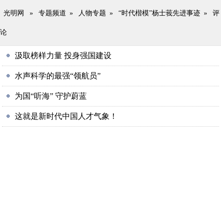
光明网
»
专题频道
»
人物专题
»
“时代楷模”杨士莪先进事迹
»
评
论
汲取榜样力量 投身强国建设
水声科学的最强“领航员”
为国“听海” 守护蔚蓝
这就是新时代中国人才气象！