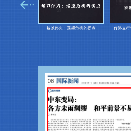
罪”后的选举
黎以停火：遥望危机的拐点
俾路支行