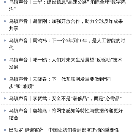
乌镇声音丨王华：建设信息“高速公路” 消除全球“数字鸿
沟”
乌镇声音丨谢智刚：加强开放合作，助力全球反诈成果
共享
乌镇声音丨周鸿祎：下一个5年到10年，是人工智能的时
代
乌镇声音丨邓一鸥：人们对未来生活展望“反驱动”技术
发展
乌镇声音丨云晓春：下一代互联网发展要做到“同
步”和“兼顾”
乌镇声音丨李贺武：安全不是“奢侈品”，而是“必需品”
乌镇声音丨唐雄燕：将网络感知等特性与数据传递更好
结合
巴勃罗·伊诺霍萨：中国让我们看到部署IPv6的重要性