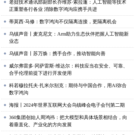
老挝技术通讯部副部长乔维苏·索拉蓬：人工智能等技术
正重塑各行各业 消除数字鸿沟应携手共进
蒂莫西·马修：数字鸿沟不仅隔离连接，更隔离机会
乌镇声音丨麦克尼文：Arm助力生态伙伴把握人工智能新
业态
乌镇声音丨苏万焕：携手合作，推动智能向善
威尔弗雷多·冈萨雷斯·维达尔：科技应当在安全、可靠、
合乎伦理前提下进行开发使用
科若穆拉托夫·扎米尔别克：期待与中国合作，用AI弥合
数字鸿沟
海报丨2024年世界互联网大会乌镇峰会电子会刊第二期
360集团创始人周鸿祎：把大模型和具体场景相结合，向
着垂直化、产业化的方向发展