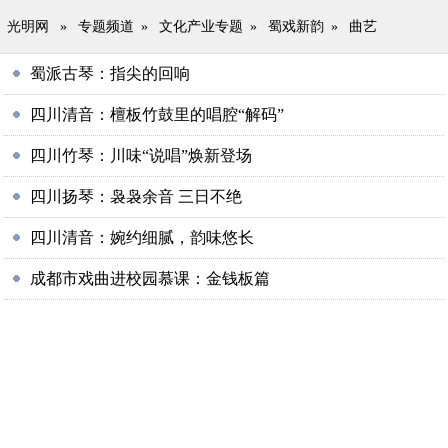
光明网
»
专题频道
»
文化产业专题
»
蜀戏新韵
»
曲艺
蜀派古琴：指尖的回响
四川清音：檀板竹鼓里的唱腔“解码”
四川竹琴：川味“说唱”焕新登场
四川扬琴：袅袅余音 三日不绝
四川清音：婉约细腻，韵味悠长
成都市戏曲进校园慕课：金钱板篇