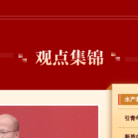
水产
引青
新质