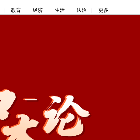
|
教育
|
经济
|
生活
|
法治
|
更多+