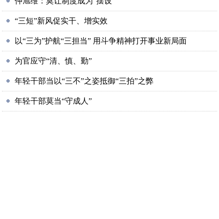
仲旭维：莫让制度成为“摆设”
“三短”新风促实干、增实效
以“三为”护航“三担当” 用斗争精神打开事业新局面
为官应守“清、慎、勤”
年轻干部当以“三不”之姿抵御“三拍”之弊
年轻干部莫当“守成人”