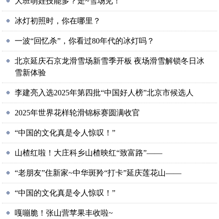
大班萌娃技能多？走~雪场见！
冰灯初照时，你在哪里？
一波“回忆杀”，你看过80年代的冰灯吗？
北京延庆石京龙滑雪场新雪季开板 夜场滑雪解锁冬日冰
雪新体验
李建亮入选2025年第四批“中国好人榜”北京市候选人
2025年世界花样轮滑锦标赛圆满收官
“中国的文化真是令人惊叹！”
山楂红啦！大庄科乡山楂映红“致富路”——
“老朋友”住新家~中华斑羚“打卡”延庆莲花山——
“中国的文化真是令人惊叹！”
嘎嘣脆！张山营苹果丰收啦~