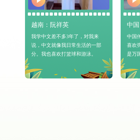
评选“优秀奖
（三）优秀
对于积极组织
中国：钟子宸
巴基
组织奖。
来
中国传统文化“琴棋书画”里，我最
我爱
（四）其
一部
喜欢弹琵琶，音律能通向内心，也
我。
。
是万国语言。我的祖先钟子期和…
酌情设置人气
成长
六、报送要
（一）语言
推荐使用联合
语、阿拉伯语
以加分。
（二）视频
总时长不超过