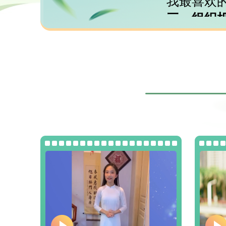
我最喜欢的
三、组织机
主办单位：
支持单位：文
承办单位：中
文化中心
四、参与人
年龄在13岁至1
生）的中外青
五、奖项设
（一）“文化
评选“文化小
（二）优秀