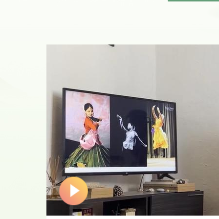
钟，视频主体
（三）视频
1.自我介
2.视频主体
以通过书写、
戏曲、建筑、
的中国艺术故
精美，有较强
3.视频结尾
（四）视频
视频需画质清
式为无压缩的av
1920×10