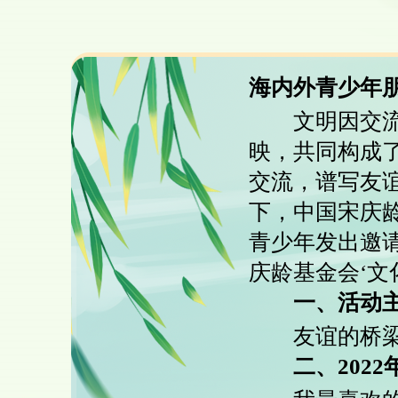
海内外青少年
文明因交流而
映，共同构成
交流，谱写友
下，中国宋庆龄
青少年发出邀请
庆龄基金会‘文
一、活动主
友谊的桥梁 
二、2022