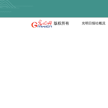
2.报名截止时
为准）。
3.活动咨询
版权所有
光明日报社概况
咨询邮箱：hdzj
咨询电话：(+86) 
八、网络展
2022中国
明网（https://
页集中展示优
九、评审及
作品将通过初
2022年12
十、其他