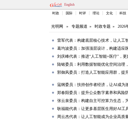
English
时政
国际
时评
理论
文化
科技
光明网
»
专题频道
»
时政专题
»
202
雷军代表：构建底层核心技术，让人工
葛均波委员：加强顶层设计，构建适应医
刘庆峰代表：推进“人工智能+医疗”，
陆铭委员：利用数据智能优化空间治理
郭御风委员：打造人工智能应用群，提
寇纲委员：扶持创作者经济，让AI成为
郑春阳委员：提升公众数字素养和风险
张云泉委员：构建自主可控算力生态，
耿福能代表：让更多基层医生用好AI工
周云杰代表：让人工智能成为企业高质