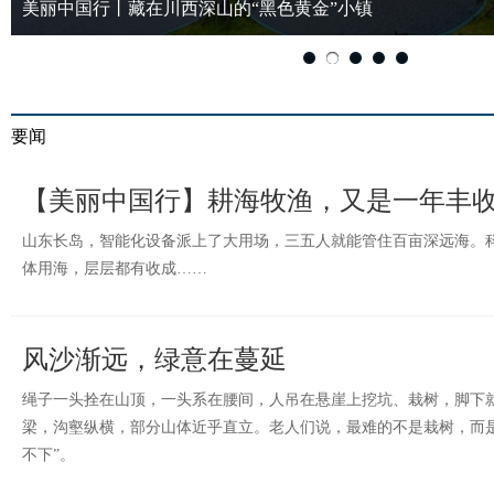
美丽中国行丨藏在川西深山的“黑色黄金”小镇
要闻
【美丽中国行】耕海牧渔，又是一年丰
山东长岛，智能化设备派上了大用场，三五人就能管住百亩深远海。
体用海，层层都有收成……
风沙渐远，绿意在蔓延
绳子一头拴在山顶，一头系在腰间，人吊在悬崖上挖坑、栽树，脚下
梁，沟壑纵横，部分山体近乎直立。老人们说，最难的不是栽树，而
不下”。