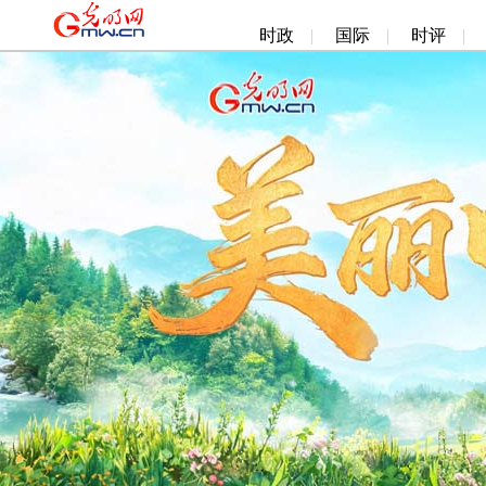
时政
|
国际
|
时评
|