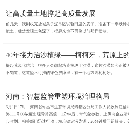
让高质量土地撑起高质量发展
前几天，我刚收完盐城条子泥垦区试验田里的麦子。准备下一季栽种
把土，猛然发现土色深了，捏起来也不再像以前那样松散。
40年接力治沙植绿——柯柯牙，荒原上
提起荒漠化防治，很多人会想起塔克拉玛干沙漠，这片沙漠如今正被无
不知道，这道坚不可摧的绿色屏障里，有一个地方叫柯柯牙。
河南：智慧监管重塑环境治理格局
6月1日17时，河南省许昌市生态环境局魏都区分局工作人员收到短信
路111号O3浓度出现异常高值，1分钟后，带气象参数、上风向企业
步收到。相关部门迅速行动，精准锁定污染源，20分钟后问题解决，