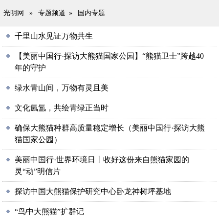
光明网
»
专题频道
»
国内专题
千里山水见证万物共生
【美丽中国行·探访大熊猫国家公园】“熊猫卫士”跨越40
年的守护
绿水青山间，万物有灵且美
文化氤氲，共绘青绿正当时
确保大熊猫种群高质量稳定增长（美丽中国行·探访大熊
猫国家公园）
美丽中国行·世界环境日丨收好这份来自熊猫家园的
灵“动”明信片
探访中国大熊猫保护研究中心卧龙神树坪基地
“鸟中大熊猫”扩群记