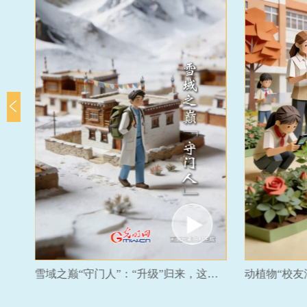
直播间里“上链接”，大洋彼岸“已下单”
雪域之巅“守门人”：“升级”归来，这次他带着“外挂”