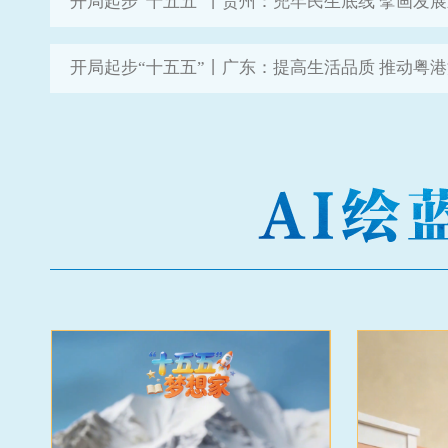
开局起步“十五五”丨贵州：兜牢民生底线 擘画发