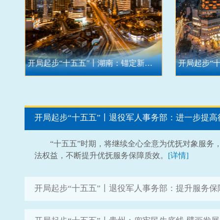
奋发有为谱新篇
开局起步“十五五”丨湖南：锚定新目标 擘画高质量发展美好蓝图
“十五五”时期，将继续全心全意为优抚对象服务
法权益，不断提升优抚服务保障质效。
[详情]