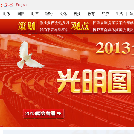
English
时政
国际
时评
理论
文化
科技
教育
经济
生活
法
微播报
|
两会热搜词
回眸展望
|
提案议案
|
专家解
我的平安愿望征集
网评两会
|
媒体撷英
|
光明微