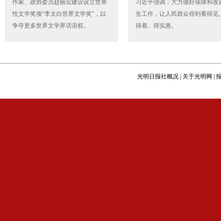
作家、政协委员赵丽宏建议设立世界
习近平强调：大力做好保障和改
性文学奖项“李太白世界文学奖”，以
生工作，让人民群众得到看得见
争夺更多世界文学界话语权。
得着、得实惠。
光明日报社概况
|
关于光明网
|