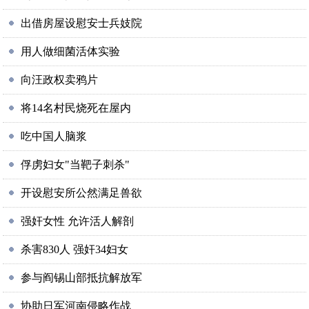
出借房屋设慰安士兵妓院
用人做细菌活体实验
向汪政权卖鸦片
将14名村民烧死在屋内
吃中国人脑浆
俘虏妇女"当靶子刺杀"
开设慰安所公然满足兽欲
强奸女性 允许活人解剖
杀害830人 强奸34妇女
参与阎锡山部抵抗解放军
协助日军河南侵略作战