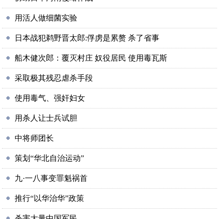
用活人做细菌实验
日本战犯鹈野晋太郎:俘虏是累赘 杀了省事
船木健次郎：覆灭村庄 奴役居民 使用毒瓦斯
采取极其残忍虐杀手段
使用毒气、强奸妇女
用杀人让士兵试胆
中将师团长
策划“华北自治运动”
九·一八事变罪魁祸首
推行“以华治华”政策
杀害大量中国军民