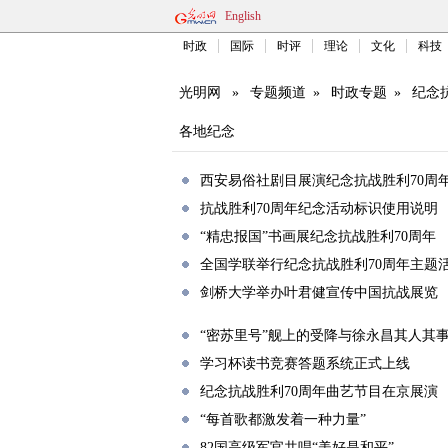
English
时政
国际
时评
理论
文化
科技
光明网
»
专题频道
»
时政专题
»
纪念
各地纪念
西安易俗社剧目展演纪念抗战胜利70周
抗战胜利70周年纪念活动标识使用说明
“精忠报国”书画展纪念抗战胜利70周年
全国学联举行纪念抗战胜利70周年主题
剑桥大学举办叶君健宣传中国抗战展览
“密苏里号”舰上的受降与徐永昌其人其
学习杯读书竞赛答题系统正式上线
纪念抗战胜利70周年曲艺节目在京展演
“每首歌都激发着一种力量”
82国高级军官共唱“美好是和平”