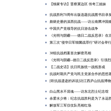
【独家专访】晋察冀边区 传奇三姐妹
抗战胜利70周年出版选题抗战图书目录
彪炳史册的滇西抗战——访云南腾冲国
中国共产党领导的抗日游击战争
《光明与阴霾——德日二战反思录》在
第三次“侵华日军细菌战罪行”研讨会举
38组抗战档案首次解密亮相
《光明与阴霾--德日二战反思录》引强
【二战史话】抗日民族统一战线形成
抗战时期共产党与民主党派合作的思想
[听抗战遗迹的诉说]访江西庐山抗战博
白山黑水不屈魂——访东北烈士纪念馆
余爱水少将：纪念抗战胜利是为了永远
解放军三军仪仗队亮相红场