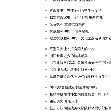
抗战故事，在孩子们心中生根发芽
12封抗战家书：字字千钧 拳拳赤诚
忆昔抚今 重温抗战精神
抗战胜利70周年 老兵敬礼
纪念抗战胜利70周年文化主题活动四大
平型关大捷：振奋国人的一枪
浙江长寿之乡的抗战老兵
《东北抗日联军》首播发布会史诗巨制
《百团大战》将于9月1日公映
耿飚等革命后代“七一”前赴狼牙山祭五
“中俄联合抗战纪实图片展”举行
杨靖宇牺牲时怀里为何会揣着一把口琴
铭记历史 开创未来
徙步方队为抗战英模部队群体现役部队