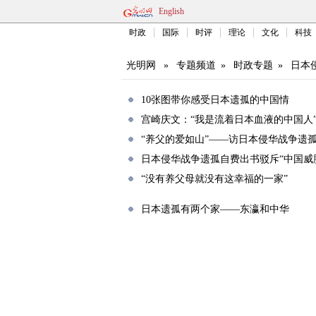
English
时政
国际
时评
理论
文化
科技
光明网
»
专题频道
»
时政专题
»
日本
10张图带你感受日本遗孤的中国情
宫崎庆文：“我是流着日本血液的中国人
“养父的爱如山”——访日本侵华战争遗
日本侵华战争遗孤自费出书驳斥“中国威
“没有养父母就没有这幸福的一家”
日本遗孤有两个家——东瀛和中华