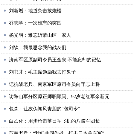
刘新增：地道突击拔炮楼
乔志学：一次难忘的突围
杨光明：难忘沂蒙山区一家人
刘钦：我最思念我的战友们
济南军区原副司令员王金泉:不能忘却的记忆
刘书才：毛主席勉励我去打鬼子
记抗战老兵、南京军区原司令员向守志上将
访鞍山军分区原正师职顾问、92岁老红军余新元
包森：让敌伪闻风丧胆的“包司令”
白乙化：用步枪击落日军飞机的八路军团长
苏军老兵：“我们共同作战，打击日本关东军”