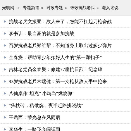
光明网
»
专题频道
»
时政专题
»
致敬抗战老兵
»
老兵述说
抗战老兵文振亚：敌人来了，怎能不扛起刀枪奋战
李书训：最自豪的就是参加抗战
百岁抗战老兵郑维帮：不知道身上取出过多少弹片
金春燮：帮助青少年扣好人生的“第一颗扣子”
吉林老党员金春燮：修建77座抗日烈士纪念碑
93岁抗战老兵常端健：第一支枪从敌人手中抢来
八仙桌作“坦克” 小鸡当“燃烧弹”
“头枕砖，秸做炕，夜半赶路拂晓战”
王岳西：荣光总在风雨后
李华生：一骑飞奔闯弹雨