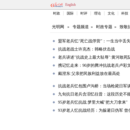
English
时政
国际
时评
理论
文化
科技
光明网
»
专题频道
»
时政专题
»
致敬
盟军老兵忆“死亡战俘营”：一生当中丢
抗战老战士许克杰：韩略伏击战
老兵讲述"抗战史上最大耻辱":黄河敢死
携记忆走来：90岁的腾冲抗战老兵卢彩
戴澄东:父亲把民族利益放在最高处
抗战老兵忆包围卢沟桥：当场枪毙日军
九旬抗日老兵含泪忆往昔：这段历史不
95岁老兵忆抗战:梦里大喊"把大刀拿来"
93岁老人忆抗战经历：为躲避日伪军 曾