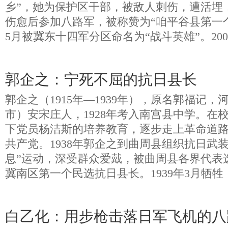
乡”，她为保护区干部，被敌人刺伤，遭活埋
伤愈后参加八路军，被称赞为“咱平谷县第一个女
5月被冀东十四军分区命名为“战斗英雄”。20
郭企之：宁死不屈的抗日县长
郭企之（1915年—1939年），原名郭福记
市）安宋庄人，1928年考入南宫县中学。在
下党员杨洁斯的培养教育，逐步走上革命道路。
共产党。1938年郭企之到曲周县组织抗日武
息”运动，深受群众爱戴，被曲周县各界代表
冀南区第一个民选抗日县长。1939年3月牺牲
白乙化：用步枪击落日军飞机的八