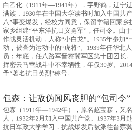
白乙化（1911年—1941年），字野鹤，辽
满族，1930年在中国大学读书时加入中国共产党
八”事变爆发，经校方同意，保留学籍回家乡抗日
家乡组建“平东洋抗日义勇军”，任司令。由
作战灵活机动，人称“小白龙”。1935年参加“
动，被誉为运动中的“虎将”。1939年任华北
员；年底，任八路军晋察冀军区第十团团长。1
挥密云马营战斗中不幸牺牲，年仅30岁。201
予“著名抗日英烈”称号。
包森：让敌伪闻风丧胆的“包司令”
包森（1911年—1942年），原名赵宝森，
人，1932年2月加入中国共产党。1937年3
抗日军政大学学习，抗战爆发后被派往晋察