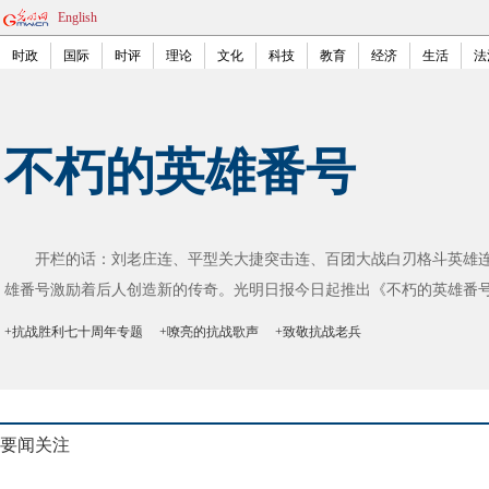
English
时政
国际
时评
理论
文化
科技
教育
经济
生活
法
不朽的英雄番号
开栏的话：刘老庄连、平型关大捷突击连、百团大战白刃格斗英雄连
雄番号激励着后人创造新的传奇。光明日报今日起推出《不朽的英雄番
+抗战胜利七十周年专题
+嘹亮的抗战歌声
+致敬抗战老兵
要闻关注