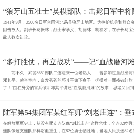
“狼牙山五壮士”英模部队：击毙日军中将
1941年9月，3500名日军合围河北易县狼牙山地区。为掩护机关和群
阻击敌人。副班长葛振林，战士宋学义、胡德林、胡福才，在班长马宝
敌人数次进攻。
“多打胜仗，再立战功”——记“血战磨河滩
前不久，武警8651部队二连迎来一位老熟人——曾参加过血战磨河
邓其平。荣誉室内，白发苍苍的邓其平俯下身子，抚摸着一面残破红旗
了！”围在身旁的官兵倾听邓其平讲述“血战磨河滩”的故事，思绪又回
陆军第54集团军某红军师“刘老庄连”：
在解放军军史上，从没有哪支连队像“刘老庄连”这样悲壮，全连82位
连队像这支连队那样浴血重生，在82位勇士牺牲地，当地人民挑选82名青