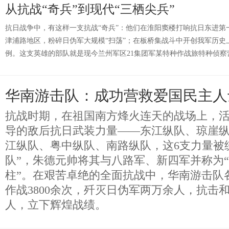
从抗战“奇兵”到现代“三栖尖兵”
抗日战争中，有这样一支抗战“奇兵”：他们在淮阳窦楼打响抗日东进第
津浦路地区，粉碎日伪军大规模“扫荡”；在板桥集战斗中开创我军历史
例。这支英雄的部队就是现今兰州军区21集团军某特种作战旅特种侦察
华南游击队：成功营救爱国民主人
抗战时期，在祖国南方烽火连天的战场上，
导的敌后抗日武装力量——东江纵队、琼崖
江纵队、粤中纵队、南路纵队，这6支力量被
队”，朱德元帅将其与八路军、新四军并称为
柱”。在艰苦卓绝的全面抗战中，华南游击队
作战3800余次，歼灭日伪军两万余人，抗击和
人，立下辉煌战绩。