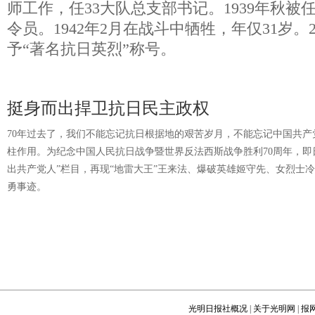
师工作，任33大队总支部书记。1939年秋被
令员。1942年2月在战斗中牺牲，年仅31岁。
予“著名抗日英烈”称号。
挺身而出捍卫抗日民主政权
70年过去了，我们不能忘记抗日根据地的艰苦岁月，不能忘记中国共
柱作用。为纪念中国人民抗日战争暨世界反法西斯战争胜利70周年，即
出共产党人”栏目，再现“地雷大王”王来法、爆破英雄姬守先、女烈士
勇事迹。
光明日报社概况
|
关于光明网
|
报