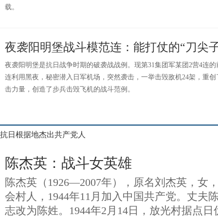
载。
夜袭阳明堡战斗模范连：能打仗的“刀尖子
夜袭阳明堡是抗日战争时期的破袭战战例。现第31集团军某团2营4连的前身
连利用黑夜，秘密潜入日军机场，突然袭击，一举击毁敌机24架，重
击力量，创造了步兵击毁飞机的战斗范例。
抗日根据地杰出共产党人
陈杰英：战斗女英雄
陈杰英（1926—2007年），原名刘杰英，
会村人，1944年11月加入中国共产党。丈夫
志改为陈姓。1944年2月14日，放光村据点