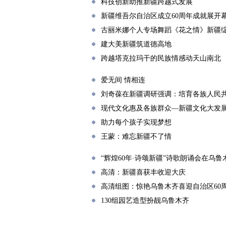
科技创新助推新疆跨越式发展
新疆维吾尔自治区成立60周年成就展开
古丽米娜个人专场舞蹈《花之情》新疆
建大美新疆筑道德高地
跨越塔克拉玛干的民族情感动天山南北
爱无间 情相连
刘奇葆在新疆调研强调：培育各族人民
现代文化惠及各族群众—新疆文化大发
助力每个孩子实现梦想
王蒙：难忘新疆不了情
“辉煌60年·诗颂新疆”诗歌朗诵会在乌鲁
高清：新疆喜获丰收迎大庆
高清组图：惊艳乌鲁木齐喜迎自治区60
130组园艺造型扮靓乌鲁木齐