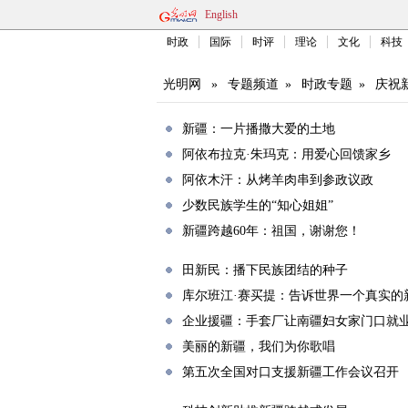
English
时政
国际
时评
理论
文化
科技
光明网
»
专题频道
»
时政专题
»
庆祝
新疆：一片播撒大爱的土地
阿依布拉克·朱玛克：用爱心回馈家乡
阿依木汗：从烤羊肉串到参政议政
少数民族学生的“知心姐姐”
新疆跨越60年：祖国，谢谢您！
田新民：播下民族团结的种子
库尔班江·赛买提：告诉世界一个真实的
企业援疆：手套厂让南疆妇女家门口就
美丽的新疆，我们为你歌唱
第五次全国对口支援新疆工作会议召开