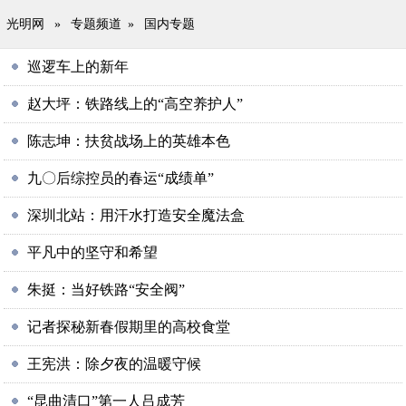
光明网
»
专题频道
»
国内专题
巡逻车上的新年
赵大坪：铁路线上的“高空养护人”
陈志坤：扶贫战场上的英雄本色
九〇后综控员的春运“成绩单”
深圳北站：用汗水打造安全魔法盒
平凡中的坚守和希望
朱挺：当好铁路“安全阀”
记者探秘新春假期里的高校食堂
王宪洪：除夕夜的温暖守候
“昆曲清口”第一人吕成芳