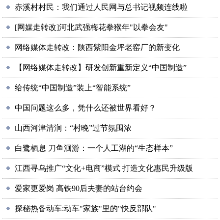
赤溪村村民：我们通过人民网与总书记视频连线啦
[网媒走转改]河北武强梅花拳猴年"以拳会友"
网络媒体走转改：陕西紫阳金坪老窑厂的新变化
【网络媒体走转改】研发创新重新定义“中国制造”
给传统“中国制造”装上“智能系统”
中国问题这么多，凭什么还被世界看好？
山西河津清涧：“村晚”过节氛围浓
白鹭栖息 刀鱼洄游：一个人工湖的“生态样本”
江西寻乌推广“文化+电商”模式 打造文化惠民升级版
爱家更爱岗 高铁90后夫妻的站台约会
探秘热备动车:动车"家族"里的"快反部队"