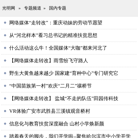
光明网
»
专题频道
»
国内专题
网络媒体“走转改”：重庆动妹的劳动节愿望
从“河北样本”看习总书记的精准扶贫思想
什么活动这么牛！全国媒体“大咖”都来河北了
【网络媒体走转改】雨雪纷飞守路人
野生大黄鱼越来越少 国家建“育种中心”专门研究它
“中国苗族第一村”欢庆“二月二”禳桥节
【网络媒体走转改】 盐城“不走的队伍”田园传科技
VR体验广安市武胜县三溪镇观音桥村
信息化与教育扶贫深度融合 山村小学焕新颜
踏着春天的脚步，我们开学啦--聚焦哈尔滨市中小学开学