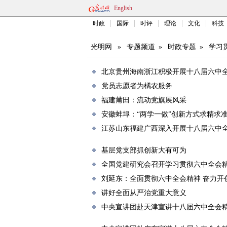
English
时政
国际
时评
理论
文化
科技
光明网
»
专题频道
»
时政专题
»
学习
北京贵州海南浙江积极开展十八届六中
党员志愿者为橘农服务
福建莆田：流动党旗展风采
安徽蚌埠：“两学一做”创新方式求精求
江苏山东福建广西深入开展十八届六中
基层党支部抓创新大有可为
全国党建研究会召开学习贯彻六中全会
刘延东：全面贯彻六中全会精神 奋力开
讲好全面从严治党重大意义
中央宣讲团赴天津宣讲十八届六中全会