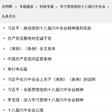
光明网
»
专题频道
»
时政专题
»
学习贯彻党的十八届六中全会
»
头条关注
习近平：推动党的十八届六中全会精神落到实处
共产党员要绝对忠诚于党
《准则》《条例》全文发布
中国共产党党内监督条例
单行本出版
习近平在六中全会上关于《准则》《条例》的说明
习近平：全面贯彻党的十八届六中全会精神
李克强：深入学习贯彻十八届六中全会精神
十八届六中全会公报