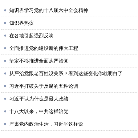
知识界学习党的十八届六中全会精神
知识界热议
在各地引起强烈反响
全面推进党的建设新的伟大工程
坚定不移推进全面从严治党
从严治党跟老百姓没关系？看到这些变化你就明白了
习近平打破关于反腐的五种论调
习近平认为什么是最大政绩
十八大以来，中共这样治党
严肃党内政治生活，习近平这样说