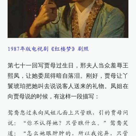
1987年版电视剧《红楼梦》剧照
第七十一回写贾母过生日，邢夫人当众羞辱王
熙凤，让她委屈得暗自落泪。刚好，贾母让丫
鬟琥珀把她叫去说说客人送来的礼物。凤姐在
向贾母说的时候，有这样一段描写：
鸳鸯忽过来向凤姐儿面上只管瞧，引的贾母问
说：“你不认得她？只管瞧什么。”鸳鸯笑
道：“怎么她眼肿肿的，所以我诧异，只管