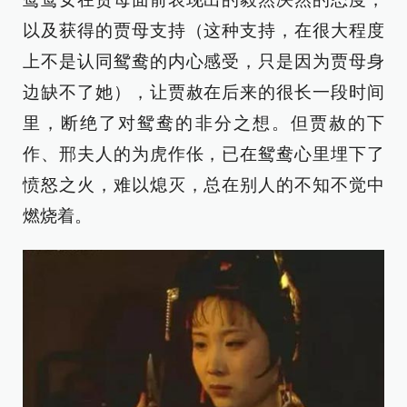
以及获得的贾母支持（这种支持，在很大程度
上不是认同鸳鸯的内心感受，只是因为贾母身
边缺不了她），让贾赦在后来的很长一段时间
里，断绝了对鸳鸯的非分之想。但贾赦的下
作、邢夫人的为虎作伥，已在鸳鸯心里埋下了
愤怒之火，难以熄灭，总在别人的不知不觉中
燃烧着。