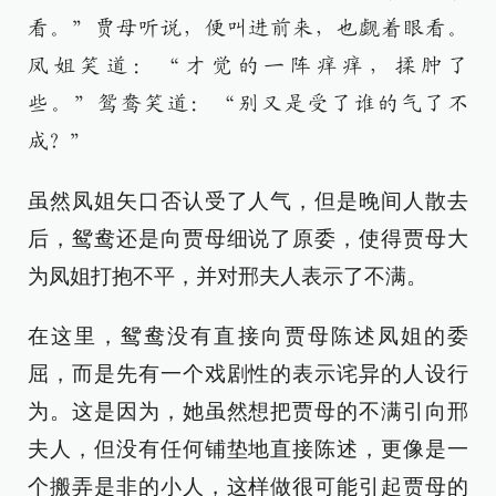
看。”贾母听说，便叫进前来，也觑着眼看。
凤姐笑道：“才觉的一阵痒痒，揉肿了
些。”鸳鸯笑道：“别又是受了谁的气了不
成？”
虽然凤姐矢口否认受了人气，但是晚间人散去
后，鸳鸯还是向贾母细说了原委，使得贾母大
为凤姐打抱不平，并对邢夫人表示了不满。
在这里，鸳鸯没有直接向贾母陈述凤姐的委
屈，而是先有一个戏剧性的表示诧异的人设行
为。这是因为，她虽然想把贾母的不满引向邢
夫人，但没有任何铺垫地直接陈述，更像是一
个搬弄是非的小人，这样做很可能引起贾母的