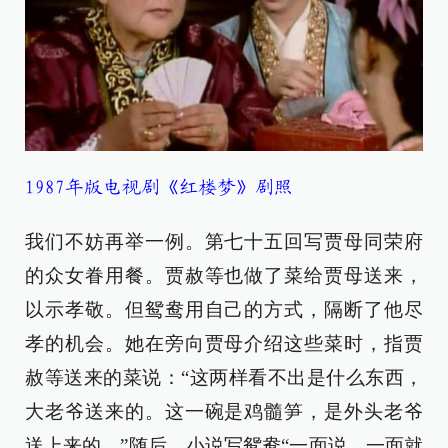
1987年版电视剧《红楼梦》剧照
我们不妨再举一例。第七十五回写贾母同荣府
的众女眷用餐。贾赦等也做了菜给贾母送来，
以示孝敬。但鸳鸯用自己的方式，隔断了他尽
孝的机会。她在旁向贾母介绍这些菜时，指贾
赦等送来的菜说：“这两样看不出是什么东西，
大老爷送来的。这一碗是鸡髓笋，是外头老爷
送上来的。”随后，小说写鸳鸯“一面说，一面就