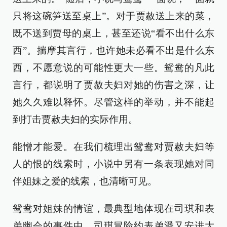
只将这碗笋送至桌上”。对于贾赦送上来的菜，
既不送到贾母的桌上，甚至还说“看不出什么东
西”。揣摩其言行，也许她未必看不出是什么东
西，不愿意说的可能性更大一些。鸳鸯的凡此
言行，都说明了贾赦夫妇对她的伤害之深，让
她久久难以释怀。尽管这样的举动，并不能起
到打击贾赦夫妇的实际作用。
能憎才能爱。在我们梳理出鸳鸯对贾赦夫妇等
人的恨的线索时，小说中另有一条表现她对同
伴姐妹之爱的线索，也清晰可见。
鸳鸯对姐妹的情谊，最典型地体现在司琪和表
弟幽会的事件中。司琪冒险约表弟潘又安进大