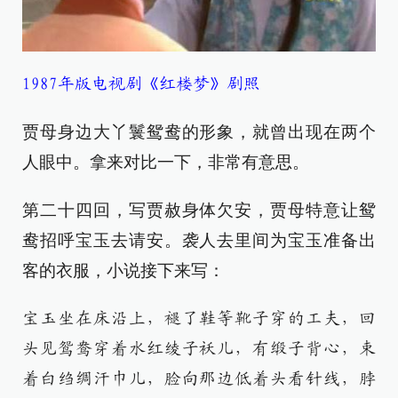
1987年版电视剧《红楼梦》剧照
贾母身边大丫鬟鸳鸯的形象，就曾出现在两个
人眼中。拿来对比一下，非常有意思。
第二十四回，写贾赦身体欠安，贾母特意让鸳
鸯招呼宝玉去请安。袭人去里间为宝玉准备出
客的衣服，小说接下来写：
宝玉坐在床沿上，褪了鞋等靴子穿的工夫，回
头见鸳鸯穿着水红绫子袄儿，有缎子背心，束
着白绉绸汗巾儿，脸向那边低着头看针线，脖