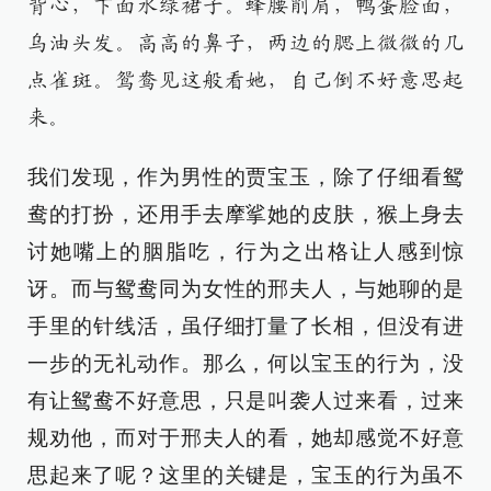
背心，下面水绿裙子。蜂腰削肩，鸭蛋脸面，
乌油头发。高高的鼻子，两边的腮上微微的几
点雀斑。鸳鸯见这般看她，自己倒不好意思起
来。
我们发现，作为男性的贾宝玉，除了仔细看鸳
鸯的打扮，还用手去摩挲她的皮肤，猴上身去
讨她嘴上的胭脂吃，行为之出格让人感到惊
讶。而与鸳鸯同为女性的邢夫人，与她聊的是
手里的针线活，虽仔细打量了长相，但没有进
一步的无礼动作。那么，何以宝玉的行为，没
有让鸳鸯不好意思，只是叫袭人过来看，过来
规劝他，而对于邢夫人的看，她却感觉不好意
思起来了呢？这里的关键是，宝玉的行为虽不