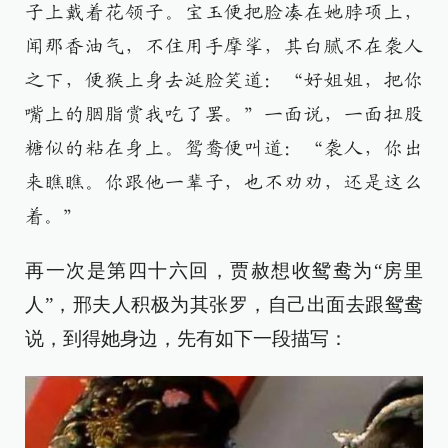
子上戴着花领子。宝玉便把脸凑在她脖项上，
闻那香油气，不住用手摩挲，其白腻不在袭人
之下，便猴上身去涎脸笑道：“好姐姐，把你
嘴上的胭脂赏我吃了罢。”一面说，一面扭股
糖似的粘在身上。鸳鸯便叫道：“袭人，你出
来瞧瞧。你跟他一辈子，也不劝劝，还是这么
着。”
再一次是第四十六回，贾赦想收鸳鸯为“房里
人”，邢夫人积极为其张罗，自己出面去跟鸳鸯
说，到得她身边，先有如下一段描写：