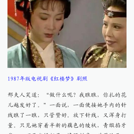
1987年版电视剧《红楼梦》剧照
邢夫人笑道：“做什么呢？我瞧瞧，你扎的花
儿越发好了。”一面说，一面便接她手内的针
线瞧了一瞧，只管赞好。放下针线，又浑身打
量。只见她穿着半新的藕色的绫袄，青缎掐牙