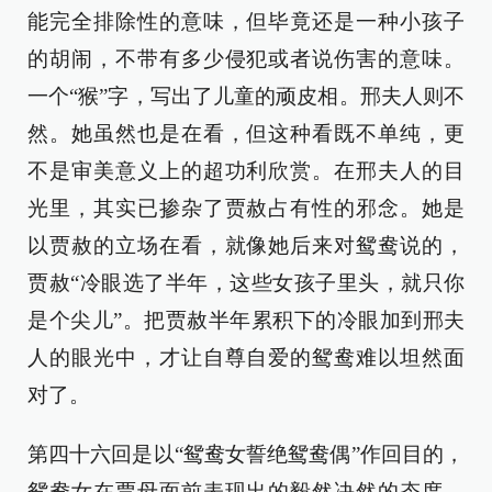
能完全排除性的意味，但毕竟还是一种小孩子
的胡闹，不带有多少侵犯或者说伤害的意味。
一个“猴”字，写出了儿童的顽皮相。邢夫人则不
然。她虽然也是在看，但这种看既不单纯，更
不是审美意义上的超功利欣赏。在邢夫人的目
光里，其实已掺杂了贾赦占有性的邪念。她是
以贾赦的立场在看，就像她后来对鸳鸯说的，
贾赦“冷眼选了半年，这些女孩子里头，就只你
是个尖儿”。把贾赦半年累积下的冷眼加到邢夫
人的眼光中，才让自尊自爱的鸳鸯难以坦然面
对了。
第四十六回是以“鸳鸯女誓绝鸳鸯偶”作回目的，
鸳鸯女在贾母面前表现出的毅然决然的态度，